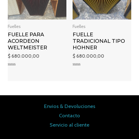
Fuelles
Fuelles
FUELLE PARA
FUELLE
ACORDEON
TRADICIONAL TIPO
WELTMEISTER
HOHNER
$
680.000,00
$
680.000,00
Valorado
Valorado
en
en
0
0
de
de
5
5
Envios & Devoluciones
Contacto
Servicio al cliente