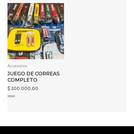
0
de
5
Accesorios
JUEGO DE CORREAS
COMPLETO
$
200.000,00
Valorado
en
0
de
5