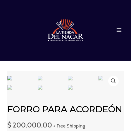
Ir
al
contenido
MAI
ME
FORRO PARA ACORDEÓN
$
200.000,00
+ Free Shipping