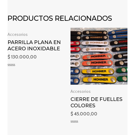
PRODUCTOS RELACIONADOS
Accesorios
PARRILLA PLANA EN
ACERO INOXIDABLE
$
130.000,00
Valorado
en
0
de
5
Accesorios
CIERRE DE FUELLES
COLORES
$
45.000,00
Valorado
en