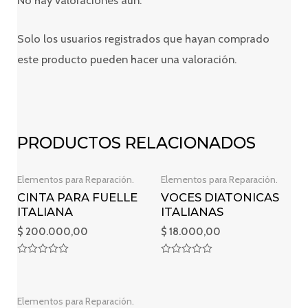
Solo los usuarios registrados que hayan comprado
este producto pueden hacer una valoración.
PRODUCTOS RELACIONADOS
Elementos para Reparación.
Elementos para Reparación.
CINTA PARA FUELLE
VOCES DIATONICAS
ITALIANA
ITALIANAS
$
200.000,00
$
18.000,00
Valorado
Valorado
en
en
0
0
de
de
Elementos para Reparación.
5
5