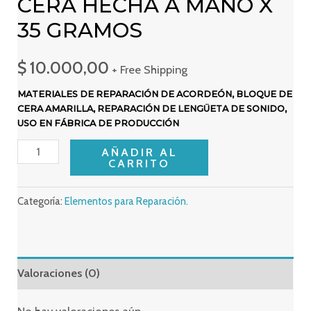
CERA HECHA A MANO X
35 GRAMOS
$
10.000,00
+ Free Shipping
MATERIALES DE REPARACIÓN DE ACORDEÓN, BLOQUE DE
CERA AMARILLA, REPARACIÓN DE LENGÜETA DE SONIDO,
USO EN FÁBRICA DE PRODUCCIÓN
Cera
AÑADIR AL
CARRITO
hecha
a
Categoría:
Elementos para Reparación.
mano
X
35
Valoraciones (0)
Gramos
cantidad
No hay valoraciones aún.