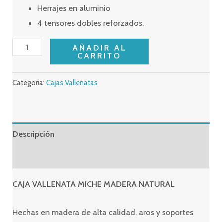
Herrajes en aluminio
4 tensores dobles reforzados.
CAJA
AÑADIR AL
CARRITO
VALLENATA
MADERA
Categoría:
Cajas Vallenatas
NATURAL
cantidad
Descripción
Valoraciones (0)
CAJA VALLENATA MICHE MADERA NATURAL
Hechas en madera de alta calidad, aros y soportes