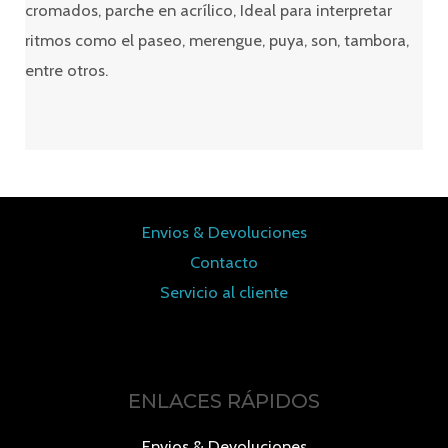
cromados, parche en acrílico, Ideal para interpretar
ritmos como el paseo, merengue, puya, son, tambora,
entre otros.
Envios & Devoluciones
Contacto
Servicio al cliente
ENLACES RÁPIDOS
Envios & Devoluciones